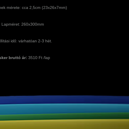
ek mérete: cca 2,5cm (23x26x7mm)
Lapméret: 260x300mm
llítási idő: várhatóan 2-3 hét.
sker bruttó ár:
3510 Ft /lap