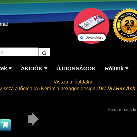
nnal
kek
AKCIÓK
ÚJDONSÁGOK
Rólunk
Vissza a főoldalra
Vissza a főoldalra
Kerámia hexagon design
DC-DU Hex Ash 
Hexa mázas ker