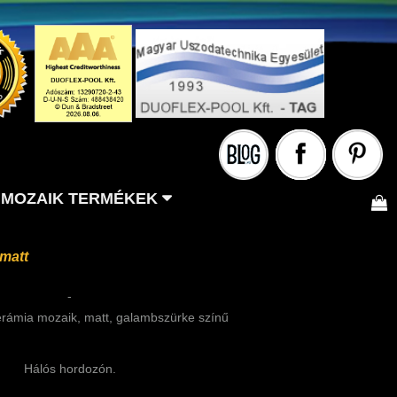
MOZAIK TERMÉKEK
matt
-
ámia mozaik, matt, galambszürke színű
Hálós hordozón.