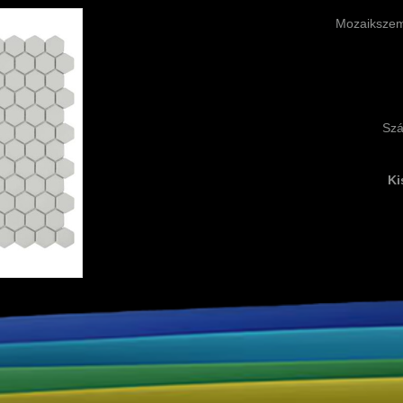
Mozaikszem
Szá
Ki