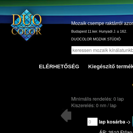
Mozaik csempe raktárról azo
Budapest 11.ker. Hunyadi J. u 162.
DUOCOLOR MOZAIK STÚDIÓ
ELÉRHETŐSÉG
Kiegészítő termé
Minimális rendelés: 0 lap
Kiszerelés: 0 nm / lap
lap kosárba ->
ÁR: 3510 Ft/lap