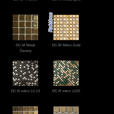
DC-M Metál
DC-RI Mikro Gold
Óarany
DC-R mikro 12.13
DC-R mikro 1220