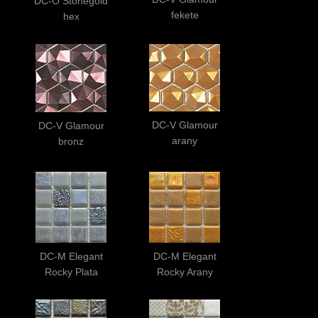
DC-O Stonegold
fekete
hex
DC-V Glamour
DC-V Glamour
arany
bronz
DC-M Elegant
DC-M Elegant
Rocky Plata
Rocky Arany