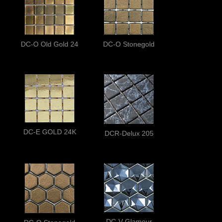
DC-O Old Gold 24
DC-O Stonegold
DC-E GOLD 24K
DCR-Delux 205
DC-V Glamour