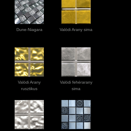
Dune-Niagara
Valódi Arany sima
Valódi Arany
Valódi fehérarany
rusztikus
sima