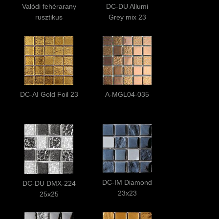
Valódi fehérarany
DC-DU Allumi
rusztikus
Grey mix 23
DC-AI Gold Foil 23
A-MGL04-035
DC-IM Diamond
DC-DU DMX-224
23x23
25x25