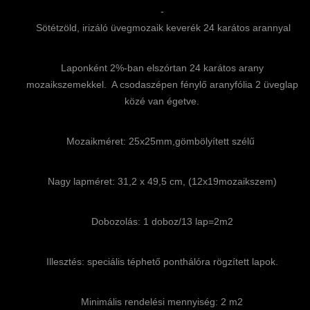
-
Sötétzöld, irizáló üvegmozaik keverék 24 karátos arannyal
Laponként 2%-ban elszórtan 24 karátos arany
mozaikszemekkel. A csodaszépen fénylő aranyfólia 2 üveglap
közé van égetve.
Mozaikméret: 25x25mm,gömbölyített szélű
Nagy lapméret: 31,2 x 49,5 cm, (12x19mozaikszem)
Dobozolás: 1 doboz/13 lap=2m2
Illesztés: speciális téphető ponthálóra rögzített lapok.
Minimális rendelési mennyiség: 2 m2