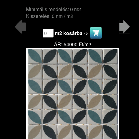
Minimális rendelés: 0 m2
Kiszerelés: 0 nm / m2
m2 kosárba ->
ÁR: 54000 Ft/m2