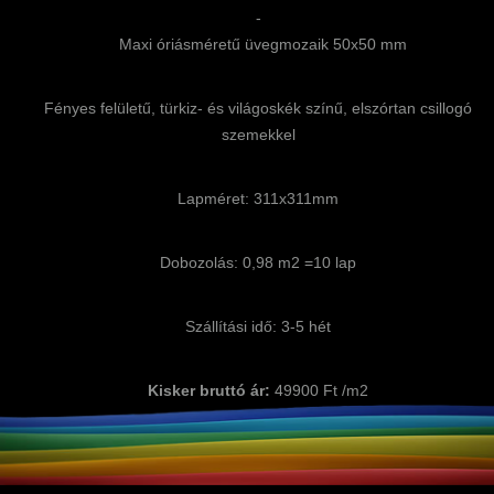
-
Maxi óriásméretű üvegmozaik 50x50 mm
Fényes felületű, türkiz- és világoskék színű, elszórtan csillogó
szemekkel
Lapméret: 311x311mm
Dobozolás: 0,98 m2 =10 lap
Szállítási idő: 3-5 hét
Kisker bruttó ár:
49900 Ft /m2