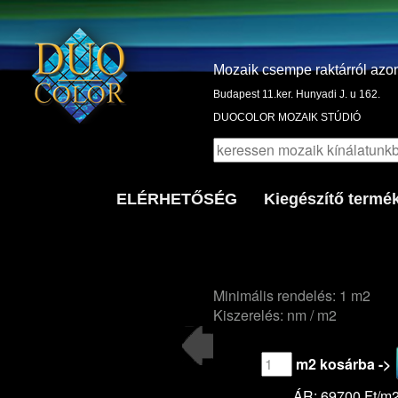
Mozaik csempe raktárról azo
Budapest 11.ker. Hunyadi J. u 162.
DUOCOLOR MOZAIK STÚDIÓ
ELÉRHETŐSÉG
Kiegészítő termé
Minimális rendelés: 1 m2
Kiszerelés: nm / m2
m2 kosárba ->
ÁR: 69700 Ft/m