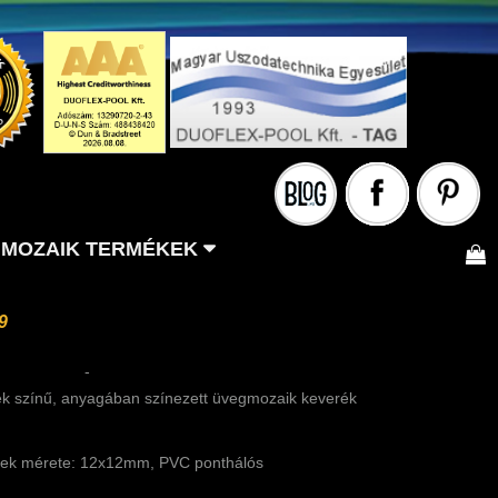
MOZAIK TERMÉKEK
9
-
ék színű, anyagában színezett üvegmozaik keverék
ek mérete: 12x12mm, PVC ponthálós