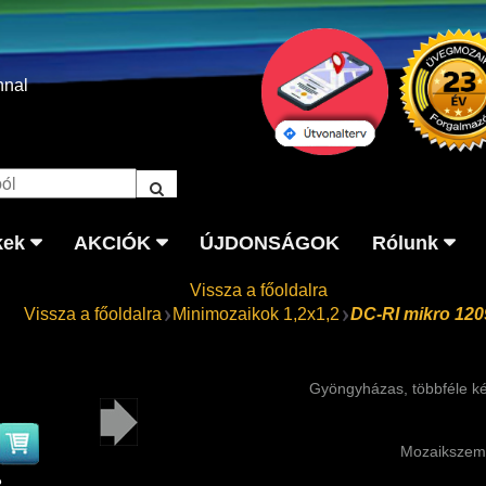
nnal
kek
AKCIÓK
ÚJDONSÁGOK
Rólunk
Vissza a főoldalra
Vissza a főoldalra
Minimozaikok 1,2x1,2
DC-RI mikro 120
Gyöngyházas, többféle k
Mozaikszem
2