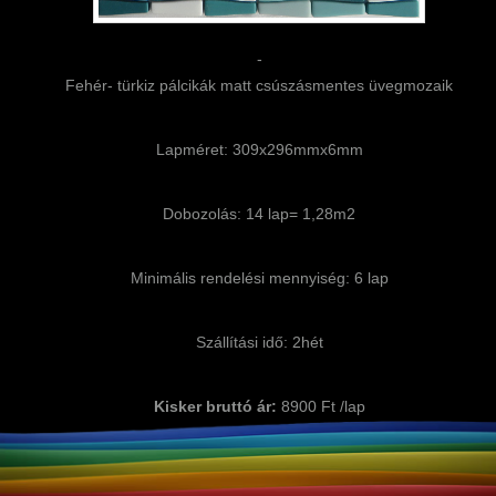
-
Fehér- türkiz pálcikák matt csúszásmentes üvegmozaik
Lapméret: 309x296mmx6mm
Dobozolás: 14 lap= 1,28m2
Minimális rendelési mennyiség: 6 lap
Szállítási idő: 2hét
Kisker bruttó ár:
8900 Ft /lap