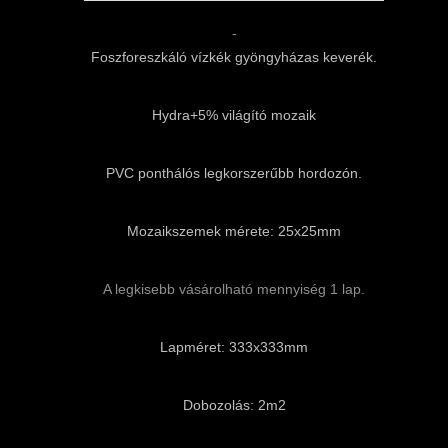
-
Foszforeszkáló vízkék gyöngyházas keverék.
Hydra+5% világító mozaik
PVC ponthálós legkorszerűbb hordozón.
Mozaikszemek mérete: 25x25mm
A legkisebb vásárolható mennyiség 1 lap.
Lapméret: 333x333mm
Dobozolás: 2m2