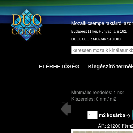
Mozaik csempe raktárról azo
Budapest 11.ker. Hunyadi J. u 162.
DUOCOLOR MOZAIK STÚDIÓ
ELÉRHETŐSÉG
Kiegészítő termé
Minimális rendelés: 1 m2
Kiszerelés: 0 nm / m2
m2 kosárba ->
ÁR: 21200 Ft/m