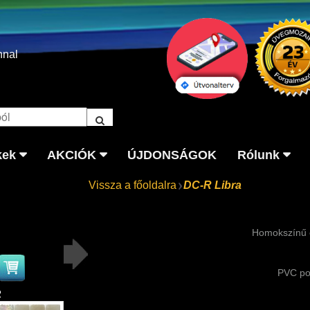
nnal
kek
AKCIÓK
ÚJDONSÁGOK
Rólunk
Vissza a főoldalra
DC-R Libra
Homokszínű 
PVC po
2