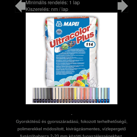
Minimális rendelés: 1 lap
Kiszerelés: nm / lap
-
Gyorskötésű és gyorsszáradású, fokozott terhelhetőségű,
polimerekkel módosított, kivirágzásmentes, vízlepergető
fugázóhabarcs 2-20 mm közötti fugaszélességekhez.