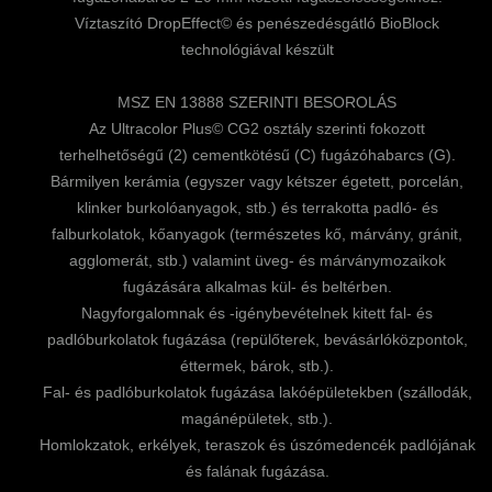
Víztaszító DropEffect© és penészedésgátló BioBlock
technológiával készült
MSZ EN 13888 SZERINTI BESOROLÁS
Az Ultracolor Plus© CG2 osztály szerinti fokozott
terhelhetőségű (2) cementkötésű (C) fugázóhabarcs (G).
Bármilyen kerámia (egyszer vagy kétszer égetett, porcelán,
klinker burkolóanyagok, stb.) és terrakotta padló- és
falburkolatok, kőanyagok (természetes kő, márvány, gránit,
agglomerát, stb.) valamint üveg- és márványmozaikok
fugázására alkalmas kül- és beltérben.
Nagyforgalomnak és -igénybevételnek kitett fal- és
padlóburkolatok fugázása (repülőterek, bevásárlóközpontok,
éttermek, bárok, stb.).
Fal- és padlóburkolatok fugázása lakóépületekben (szállodák,
magánépületek, stb.).
Homlokzatok, erkélyek, teraszok és úszómedencék padlójának
és falának fugázása.