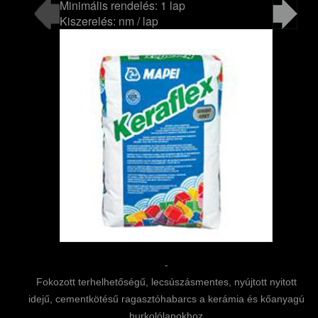
Minimális rendelés: 1 lap
Kiszerelés: nm / lap
-
Fokozott terhelhetőségű, lecsúszásmentes, nyújtott nyitott
idejű, cementkötésű ragasztóhabarcs a kerámia és kőanyagú
burkolólapokhoz