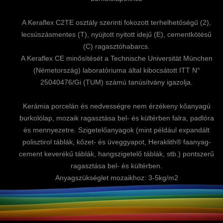
A Keraflex C2TE osztály szerinti fokozott terhelhetőségű (2),
lecsúszásmentes (T), nyújtott nyitott idejű (E), cementkötésű
(C) ragasztóhabarcs.
A Keraflex CE minősítését a Technische Universität München
(Németország) laboratóriuma által kibocsátott ITT N°
25040476/Gi (TUM) számú tanúsítvány igazolja.
Kerámia porcelán és nedvességre nem érzékeny kőanyagú
burkolólap, mozaik ragasztása bel- és kültérben falra, padlóra
és mennyezetre. Szigetelőanyagok (mint például expandált
polisztirol táblák, kőzet- és üveggyapot, Heraklith® faanyag-
cement keverékű táblák, hangszigetelő táblák, stb.) pontszerű
ragasztása bel- és kültérben.
Anyagszükséglet mozaikhoz: 3-5kg/m2