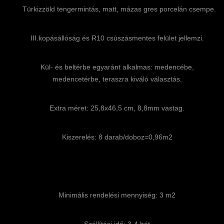
Türkizzöld tengermintás, matt, mázas gres porcelán csempe.
III.kopásállóság és R10 csúszásmentes felület jellemzi.
Kül- és beltérbe egyaránt alkalmas: medencébe,
medencetérbe, teraszra kiváló választás.
Extra méret: 25,8x46,5 cm, 8,8mm vastag.
Kiszerelés: 8 darab/doboz=0,96m2
Minimális rendelési mennyiség: 3 m2