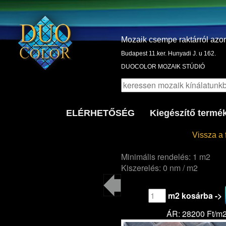
Mozaik csempe raktárról azo
Budapest 11.ker. Hunyadi J. u 162.
DUOCOLOR MOZAIK STÚDIÓ
ELÉRHETŐSÉG
Kiegészítő termé
Vissza a 
Minimális rendelés: 1 m2
Kiszerelés: 0 nm / m2
m2 kosárba ->
ÁR: 28200 Ft/m