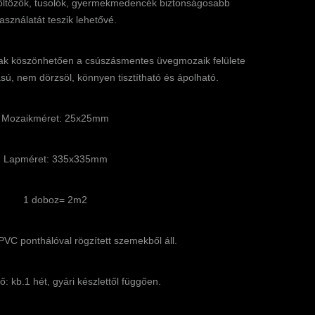
 öltözők, tusolók, gyermekmedencék biztonságosabb
asználatát teszik lehetővé.
ának köszönhetően a csúszásmentes üvegmozaik felülete
sú, nem dörzsöl, könnyen tisztítható és ápolható.
Mozaikméret: 25x25mm
Lapméret: 335x335mm
1 doboz= 2m2
PVC ponthálóval rögzített szemekből áll.
dő: kb.1 hét, gyári készlettől függően.