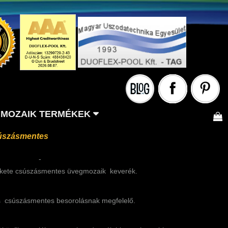
MOZAIK TERMÉKEK
úszásmentes
-
ekete csúszásmentes üvegmozaik keverék.
as csúszásmentes besorolásnak megfelelő.