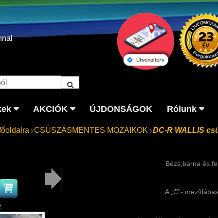
nnal
kek
AKCIÓK
ÚJDONSÁGOK
Rólunk
főoldalra
CSÚSZÁSMENTES MOZAIKOK
DC-R WALLIS cs
Bézs,barna és f
A „C”- mezítláb
2