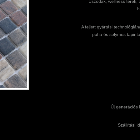
Uszodák, wellness terek,
h
A fejlett gyártási technológi
puha és selymes tapintá
Új generációs 
Szállítási i