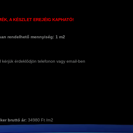
ÉK, A KÉSZLET EREJÉIG KAPHATÓ!
san rendelhető mennyiség: 1 m2
ől kérjük érdeklődjön telefonon vagy email-ben
ker bruttó ár:
34980 Ft /m2