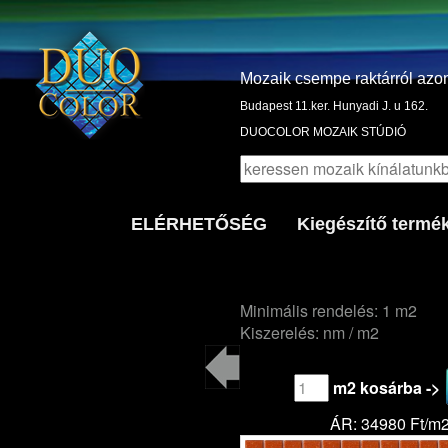
Mozaik csempe raktárról azo
Budapest 11.ker. Hunyadi J. u 162.
DUOCOLOR MOZAIK STÚDIÓ
ELÉRHETŐSÉG
Kiegészítő termé
Minimális rendelés: 1 m2
Kiszerelés: nm / m2
m2 kosárba ->
ÁR: 34980 Ft/m