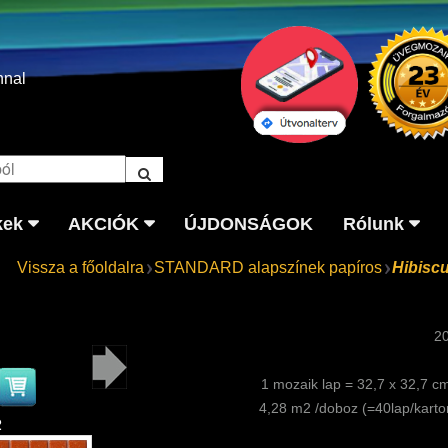
nnal
kek
AKCIÓK
ÚJDONSÁGOK
Rólunk
Vissza a főoldalra
STANDARD alapszínek papíros
Hibisc
2
1 mozaik lap = 32,7 x 32,7 c
4,28 m2 /doboz (=40lap/karto
2