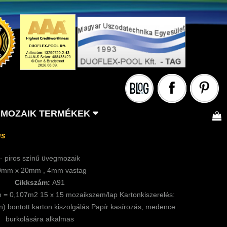
MOZAIK TERMÉKEK
us
- piros színű üvegmozaik
0mm x 20mm , 4mm vastag
Cikkszám:
A91
m = 0,107m2 15 x 15 mozaikszem/lap Kartonkiszerelés:
n) bontott karton kiszolgálás Papír kasírozás, medence
burkolására alkalmas