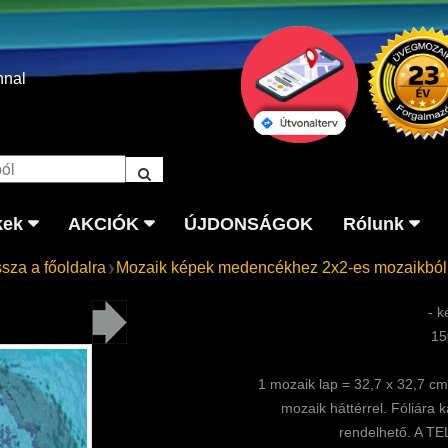
nnal
kek
AKCIÓK
ÚJDONSÁGOK
Rólunk
ssza a főoldalra
Mozaik képek medencékhez 2x2-es mozaikból
- k
15
1 mozaik lap = 32,7 x 32,7 c
mozaik háttérrel. Fóliára
rendelhető. A 