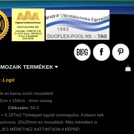
MOZAIK TERMÉKEK
Logó
ék és barna színű mozaikból
0cm x 150cm , 4mm vastag
Cikkszám:
54-3
m = 0,107m2 Térképpel együtt csomagolva. A képen kék
 kasírozva. 20x20mm-es mozaikból. Más méretben is
TELJES MÉRETHEZ KATTINTSON A KÉPRE!