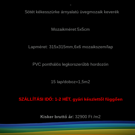
-
Sötét kékesszürke árnyalatú üvegmozaik keverék
Mozaikméret:5x5cm
Lapméret: 315x315mm,6x6 mozaikszem/lap
PVC ponthálós legkorszerűbb hordozón
15 lap/doboz=1,5m2
SZÁLLÍTÁSI IDŐ: 1-2 HÉT, gyári készlettől függően
Kisker bruttó ár:
32900 Ft /m2