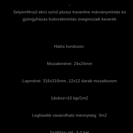
-
Selyemfényű ekrü színű plussz travertine márványmintás és
gyöngyházas buborékmintás üvegmozaik keverék
Hálós hordozón.
Mozaikméret: 24x24mm
Lapméret: 316x316mm, 12x12 darab mozaikszem
1doboz=10 lap/1m2
Legkisebb vásárolható mennyiség: 3m2
Szállítási idő: 3-4 hét