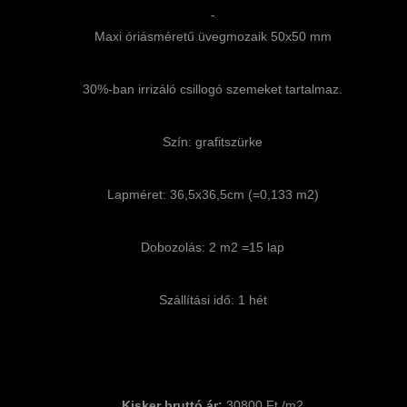
-
Maxi óriásméretű üvegmozaik 50x50 mm
30%-ban irrizáló csillogó szemeket tartalmaz.
Szín: grafitszürke
Lapméret: 36,5x36,5cm (=0,133 m2)
Dobozolás: 2 m2 =15 lap
Szállítási idő: 1 hét
Kisker bruttó ár:
30800 Ft /m2