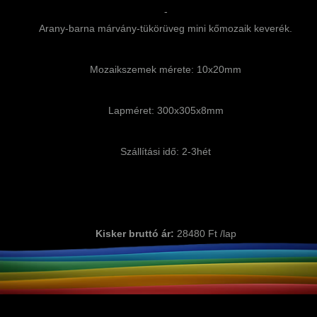
-
Arany-barna márvány-tükörüveg mini kőmozaik keverék.
Mozaikszemek mérete: 10x20mm
Lapméret: 300x305x8mm
Szállítási idő: 2-3hét
Kisker bruttó ár:
28480 Ft /lap