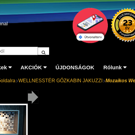
nnal
kek
AKCIÓK
ÚJDONSÁGOK
Rólunk
őoldalra
WELLNESSTÉR GŐZKABIN JAKUZZI
Mozaikos Wel