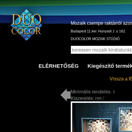
Mozaik csempe raktárról azo
Budapest 11.ker. Hunyadi J. u 162.
DUOCOLOR MOZAIK STÚDIÓ
ELÉRHETŐSÉG
Kiegészítő termé
Vissza a f
Minimális rendelés: 1
Kiszerelés: nm /