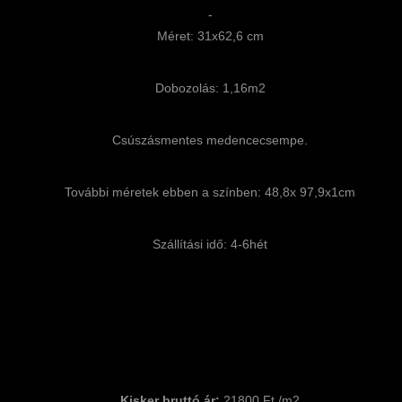
-
Méret: 31x62,6 cm
Dobozolás: 1,16m2
Csúszásmentes medencecsempe.
További méretek ebben a színben: 48,8x 97,9x1cm
Szállítási idő: 4-6hét
Kisker bruttó ár:
21800 Ft /m2