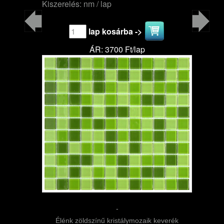
Kiszerelés: nm / lap
lap kosárba ->
ÁR: 3700 Ft/lap
-
Élénk zöldszínű kristálymozaik keverék