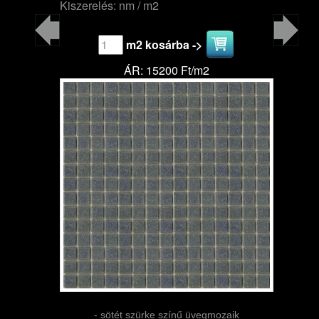
Kiszerelés: nm / m2
m2 kosárba ->
ÁR: 15200 Ft/m2
- sötét szürke színű üvegmozaik