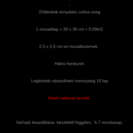
-
Zöldeskék árnyalatú csíkos üveg
1 mozaiklap = 30 x 30 cm = 0,09m2
2,5 x 2,5 cm-es mozaikszemek,
Hálós hordozón
Legkisebb vásárolható mennyiség 10 lap
Külső raktáras termék.
Várható beszállítása: készlettől függően, 5-7 munkanap.