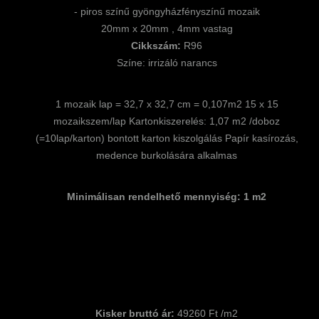
- piros színű gyöngyházfényszínű mozaik
20mm x 20mm , 4mm vastag
Cikkszám:
R96
Színe: irrizáló narancs
1 mozaik lap = 32,7 x 32,7 cm = 0,107m2 15 x 15
mozaikszem/lap Kartonkiszerelés: 1,07 m2 /doboz
(=10lap/karton) bontott karton kiszolgálás Papír kasírozás,
medence burkolására alkalmas
Minimálisan rendelhető mennyiség: 1 m2
Kisker bruttó ár:
49260 Ft /m2