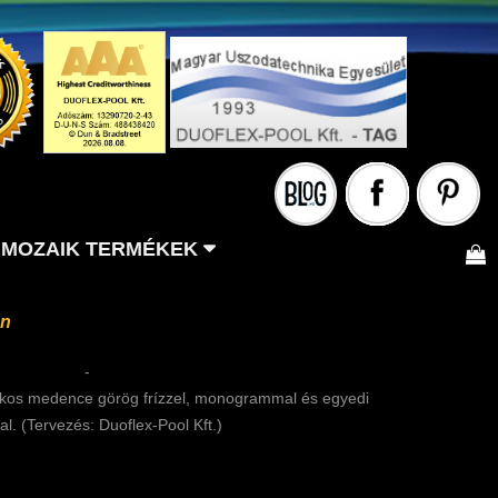
MOZAIK TERMÉKEK
en
-
aikos medence görög frízzel, monogrammal és egyedi
al. (Tervezés: Duoflex-Pool Kft.)