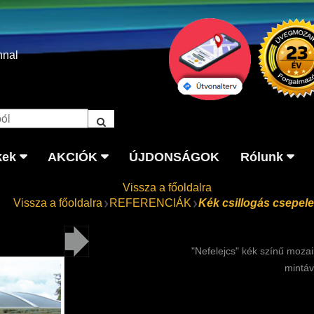
nnal
kek
AKCIÓK
ÚJDONSÁGOK
Rólunk
Vissza a főoldalra
Vissza a főoldalra
REFERENCIÁK
Kék csillogás csepel
"Nefelejcs" kék színű moz
mintáv