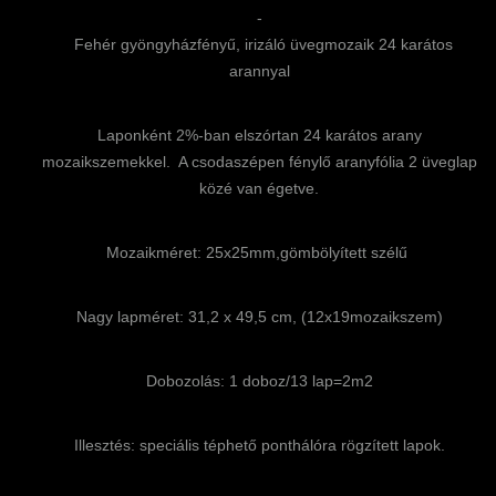
-
Fehér gyöngyházfényű, irizáló üvegmozaik 24 karátos
arannyal
Laponként 2%-ban elszórtan 24 karátos arany
mozaikszemekkel. A csodaszépen fénylő aranyfólia 2 üveglap
közé van égetve.
Mozaikméret: 25x25mm,gömbölyített szélű
Nagy lapméret: 31,2 x 49,5 cm, (12x19mozaikszem)
Dobozolás: 1 doboz/13 lap=2m2
Illesztés: speciális téphető ponthálóra rögzített lapok.