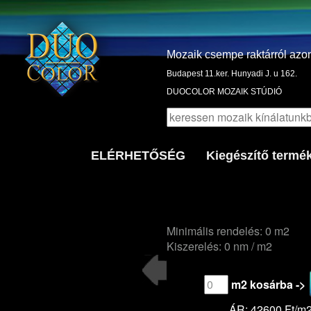
Mozaik csempe raktárról azo
Budapest 11.ker. Hunyadi J. u 162.
DUOCOLOR MOZAIK STÚDIÓ
ELÉRHETŐSÉG
Kiegészítő termé
Minimális rendelés: 0 m2
Kiszerelés: 0 nm / m2
m2 kosárba ->
ÁR: 42600 Ft/m