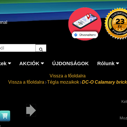
nnal
kek
AKCIÓK
ÚJDONSÁGOK
Rólunk
Vissza a főoldalra
Vissza a főoldalra
Tégla mozaikok
DC-O Calamary brick
Kék
Moz
2