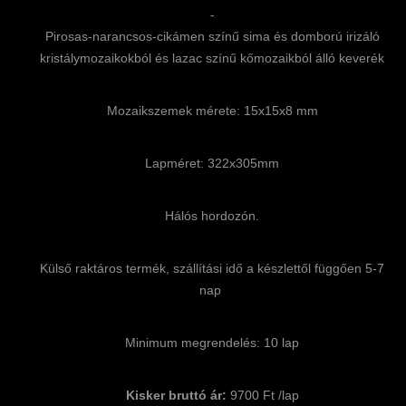
-
Pirosas-narancsos-cikámen színű sima és domború irizáló
kristálymozaikokból és lazac színű kőmozaikból álló keverék
Mozaikszemek mérete: 15x15x8 mm
Lapméret: 322x305mm
Hálós hordozón.
Külső raktáros termék, szállítási idő a készlettől függően 5-7
nap
Minimum megrendelés: 10 lap
Kisker bruttó ár:
9700 Ft /lap