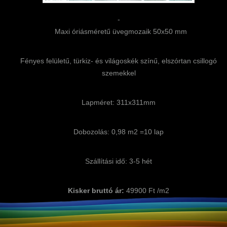
-
Maxi óriásméretű üvegmozaik 50x50 mm
Fényes felületű, türkiz- és világoskék színű, elszórtan csillogó
szemekkel
Lapméret: 311x311mm
Dobozolás: 0,98 m2 =10 lap
Szállítási idő: 3-5 hét
Kisker bruttó ár:
49900 Ft /m2