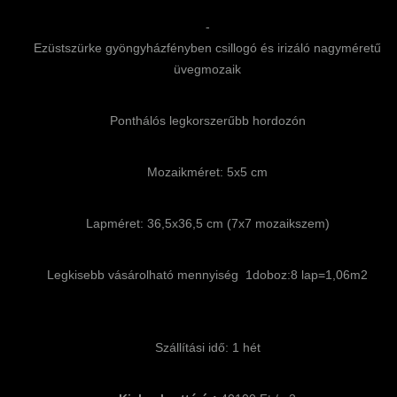
-
Ezüstszürke gyöngyházfényben csillogó és irizáló nagyméretű
üvegmozaik
Ponthálós legkorszerűbb hordozón
Mozaikméret: 5x5 cm
Lapméret: 36,5x36,5 cm (7x7 mozaikszem)
Legkisebb vásárolható mennyiség 1doboz:8 lap=1,06m2
Szállítási idő: 1 hét