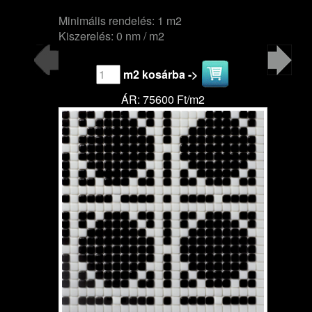
Minimális rendelés: 1 m2
Kiszerelés: 0 nm / m2
m2 kosárba ->
ÁR: 75600 Ft/m2