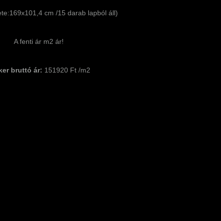
te:169x101,4 cm /15 darab lapból áll)
A fenti ár m2 ár!
ker bruttó ár:
151920 Ft /m2