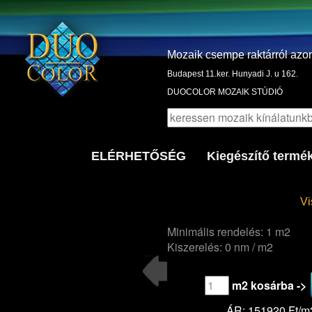
Mozaik csempe raktárról azo
Budapest 11.ker. Hunyadi J. u 162.
DUOCOLOR MOZAIK STÚDIÓ
ELÉRHETŐSÉG
Kiegészítő termé
Vi
Minimális rendelés: 1 m2
Kiszerelés: 0 nm / m2
m2 kosárba ->
ÁR: 151920 Ft/m