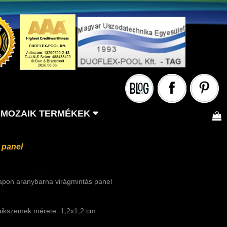
MOZAIK TERMÉKEK
 panel
-
apon aranybarna virágmintás panel
ikszemek mérete: 1,2x1,2 cm