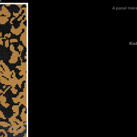
A panel mére
Kis