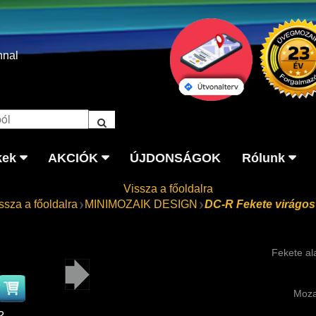
nnal
kek
AKCIÓK
ÚJDONSÁGOK
Rólunk
Vissza a főoldalra
ssza a főoldalra
MINIMOZAIK DESIGN
DC-R Fekete virágos
Fekete al
Moza
2