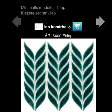
Minimális rendelés: 1 lap
Kiszerelés: nm / lap
lap kosárba ->
ÁR: 5400 Ft/lap