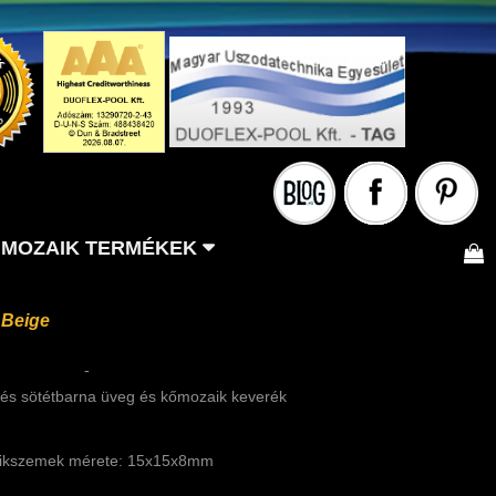
MOZAIK TERMÉKEK
 Beige
-
s és sötétbarna üveg és kőmozaik keverék
ikszemek mérete: 15x15x8mm