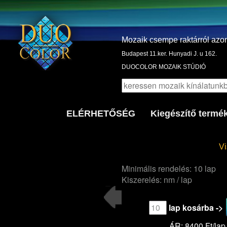
Mozaik csempe raktárról azo
Budapest 11.ker. Hunyadi J. u 162.
DUOCOLOR MOZAIK STÚDIÓ
ELÉRHETŐSÉG
Kiegészítő termé
Vi
Minimális rendelés: 10 lap
Kiszerelés: nm / lap
lap kosárba ->
ÁR: 8400 Ft/lap