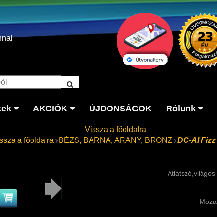
nnal
kek
AKCIÓK
ÚJDONSÁGOK
Rólunk
Vissza a főoldalra
ssza a főoldalra
BÉZS, BARNA, ARANY, BRONZ
DC-AI Fizz
Átlátszó,világo
Moza