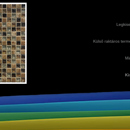
Legkis
Külső raktáros termé
Mi
Ki