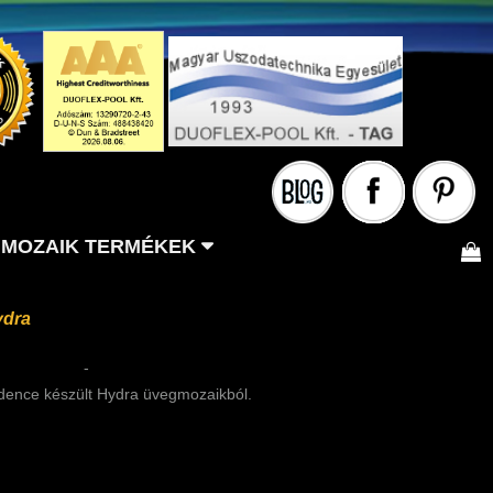
MOZAIK TERMÉKEK
dra
-
nce készült Hydra üvegmozaikból.