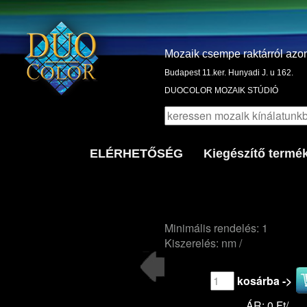
Mozaik csempe raktárról azo
Budapest 11.ker. Hunyadi J. u 162.
DUOCOLOR MOZAIK STÚDIÓ
ELÉRHETŐSÉG
Kiegészítő termé
Minimális rendelés: 1
Kiszerelés: nm /
kosárba ->
ÁR: 0 Ft/