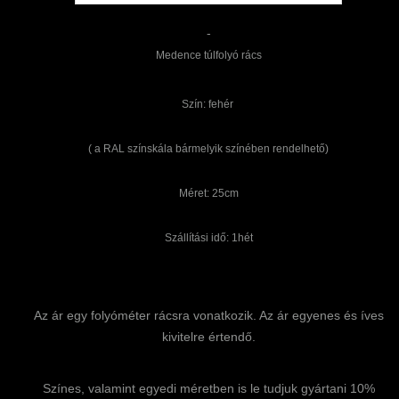
-
Medence túlfolyó rács
Szín: fehér
( a RAL színskála bármelyik színében rendelhető)
Méret: 25cm
Szállítási idő: 1hét
Az ár egy folyóméter rácsra vonatkozik. Az ár egyenes és íves
kivitelre értendő.
Színes, valamint egyedi méretben is le tudjuk gyártani 10%