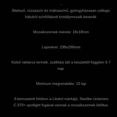
-
Áttetsző, rózsaszín és málnaszínű, gyöngyházasan csillogó,
hátulról színfóliázott kristálymozaik keverék
Mozaikszemek mérete: 18x18mm
Lapméret: 298x298mm
Külső raktáros termék, szállítási idő a készlettől függően 5-7
nap
Minimum megrendelés: 10 lap
A bemutatott fotókon a Litokol márkájú, Starlike ciclamino
C.370+ spotlight fugával vannak a mozaikszemek kitöltve.