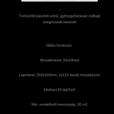
-
Türkizzöld pasztell színű, gyönygyházasan csillogó
üvegmozaik keverék
Hálós hordozón.
Mozaikméret: 24x24mm
Lapméret: 316x316mm, 12x12 darab mozaikszem
1doboz=10 lap/1m2
Min. rendelhető mennyiség: 20 m2