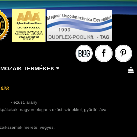
MOZAIK TERMÉKEK
-028
- ezüst, arany
álcikák, nagyon elegáns ezüst színekkel, gyűrtfóliával.
aikszemek mérete: vegyes.