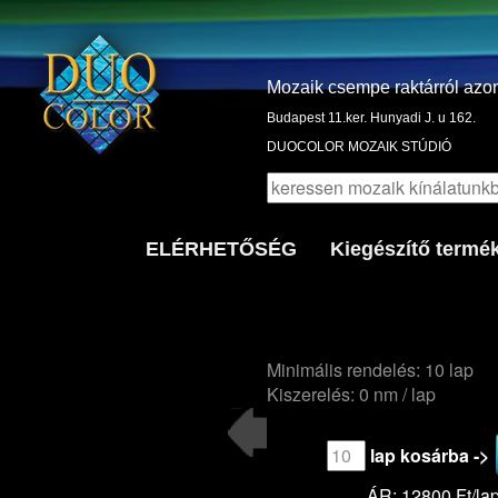
Mozaik csempe raktárról azo
Budapest 11.ker. Hunyadi J. u 162.
DUOCOLOR MOZAIK STÚDIÓ
ELÉRHETŐSÉG
Kiegészítő termé
Minimális rendelés: 10 lap
Kiszerelés: 0 nm / lap
lap kosárba ->
ÁR: 12800 Ft/la