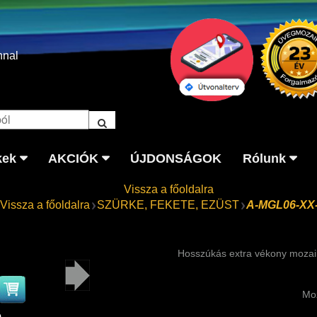
nnal
kek
AKCIÓK
ÚJDONSÁGOK
Rólunk
Vissza a főoldalra
Vissza a főoldalra
SZÜRKE, FEKETE, EZÜST
A-MGL06-XX
Hosszúkás extra vékony mozaikp
Moz
p