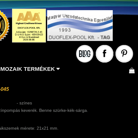
MOZAIK TERMÉKEK
-045
- színes
zínpompás keverék. Benne szürke-kék-sárga.
ikszemek mérete: 21x21 mm.