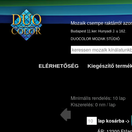
Mozaik csempe raktárról azo
Budapest 11.ker. Hunyadi J. u 162.
DUOCOLOR MOZAIK STÚDIÓ
ELÉRHETŐSÉG
Kiegészítő termé
Minimális rendelés: 10 lap
Kiszerelés: 0 nm / lap
lap kosárba ->
ÁR: 12300 Ft/la