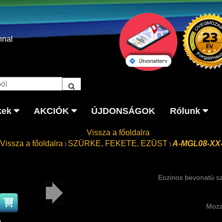
nnal
kek
AKCIÓK
ÚJDONSÁGOK
Rólunk
Vissza a főoldalra
Vissza a főoldalra
SZÜRKE, FEKETE, EZÜST
A-MGL08-XX
Eozinos bevonatú s
Moza
p