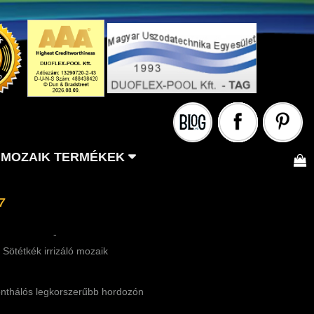
MOZAIK TERMÉKEK
7
-
Sötétkék irrizáló mozaik
nthálós legkorszerűbb hordozón