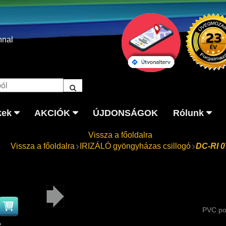
nnal
kek
AKCIÓK
ÚJDONSÁGOK
Rólunk
Vissza a főoldalra
Vissza a főoldalra
IRIZÁLÓ gyöngyházas csillogó
DC-RI 0
PVC po
2