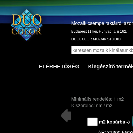
Mozaik csempe raktárról azo
Budapest 11.ker. Hunyadi J. u 162.
DUOCOLOR MOZAIK STÚDIÓ
ELÉRHETŐSÉG
Kiegészítő termé
Minimális rendelés: 1 m2
Kiszerelés: nm / m2
m2 kosárba ->
ÁR: 31300 Ft/m