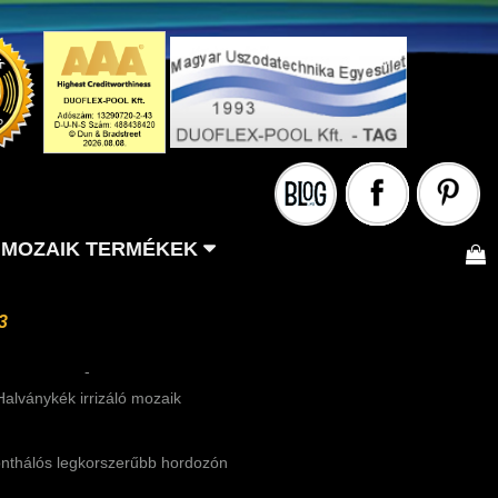
MOZAIK TERMÉKEK
3
-
Halványkék irrizáló mozaik
nthálós legkorszerűbb hordozón