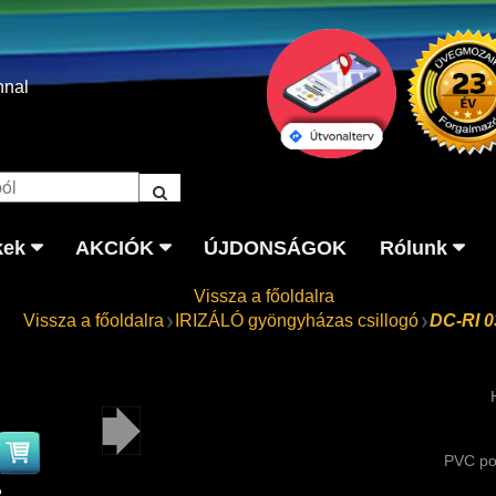
nnal
kek
AKCIÓK
ÚJDONSÁGOK
Rólunk
Vissza a főoldalra
Vissza a főoldalra
IRIZÁLÓ gyöngyházas csillogó
DC-RI 0
PVC po
2