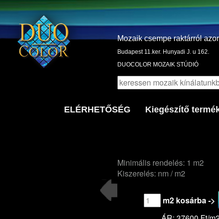
Mozaik csempe raktárról azo
Budapest 11.ker. Hunyadi J. u 162.
DUOCOLOR MOZAIK STÚDIÓ
ELÉRHETŐSÉG
Kiegészítő termé
Minimális rendelés: 1 m2
Kiszerelés: nm / m2
m2 kosárba ->
ÁR: 37600 Ft/m