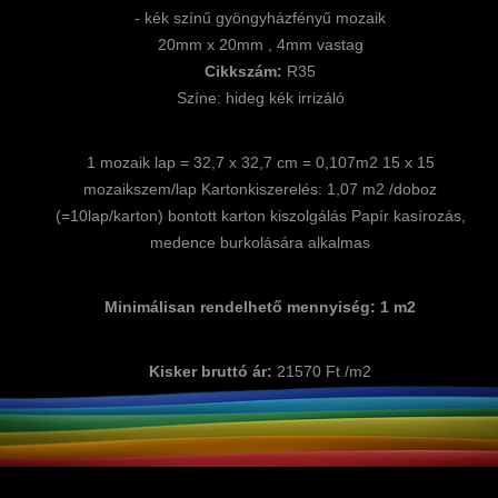
- kék színű gyöngyházfényű mozaik
20mm x 20mm , 4mm vastag
Cikkszám:
R35
Színe: hideg kék irrizáló
1 mozaik lap = 32,7 x 32,7 cm = 0,107m2 15 x 15
mozaikszem/lap Kartonkiszerelés: 1,07 m2 /doboz
(=10lap/karton) bontott karton kiszolgálás Papír kasírozás,
medence burkolására alkalmas
Minimálisan rendelhető mennyiség: 1 m2
Kisker bruttó ár:
21570 Ft /m2