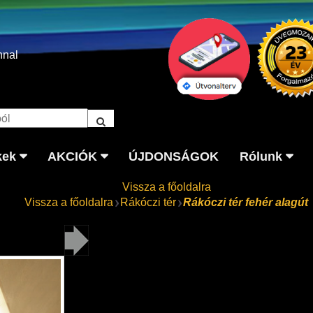
nnal
kek
AKCIÓK
ÚJDONSÁGOK
Rólunk
Vissza a főoldalra
Vissza a főoldalra
Rákóczi tér
Rákóczi tér fehér alagút