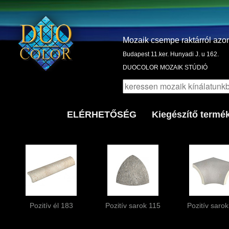
Mozaik csempe raktárról azo
Budapest 11.ker. Hunyadi J. u 162.
DUOCOLOR MOZAIK STÚDIÓ
ELÉRHETŐSÉG
Kiegészítő termé
Pozitív él 183
Pozitív sarok 115
Pozitív saro