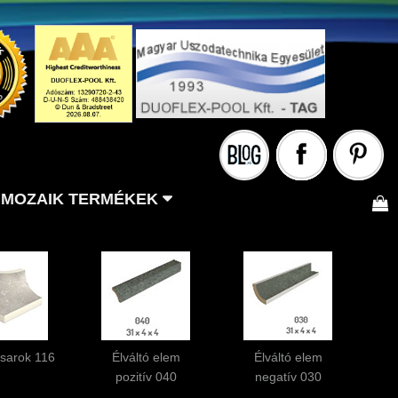
MOZAIK TERMÉKEK
 sarok 116
Élváltó elem
Élváltó elem
pozitív 040
negatív 030