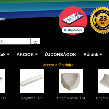
nnal
kek
AKCIÓK
ÚJDONSÁGOK
Rólunk
Vissza a főoldalra
k 117
Negatív él 188
Negatív sarok 114
Negatív