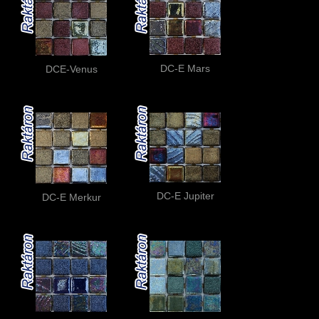
DC-E Mars
DCE-Venus
DC-E Jupiter
DC-E Merkur