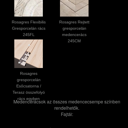
Rosagres Flexibilis
Rosagres Rejtett
Gresporcelán rács
gresporcelán
245FL
medencerács
245CM
Rosagres
gresporcelán
Esőcsatorna /
Terasz összefolyó
rács egyben
Medencerácsok az összes medencecsempe színben
rendelhetők.
Fajtái: