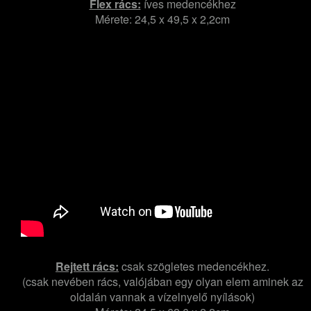
Flex rács:
íves medencékhez
Mérete: 24,5 x 49,5 x 2,2cm
Rejtett rács:
csak szögletes medencékhez.
(csak nevében rács, valójában egy olyan elem aminek az
oldalán vannak a vízelnyelő nyílások)