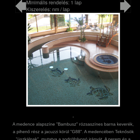
Minimális rendelés: 1 lap
Kiszerelés: nm / lap
-
A medence alapszíne "Bambusz" rózsaszínes barna keverék,
a pihenő rész a jacuzzi körül "G88". A medencében Teknősök
"úszkálnak", mutatva a sodrófolyosó irányát. A perem és a