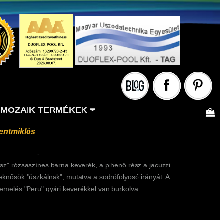
MOZAIK TERMÉKEK
entmiklós
-
" rózsaszínes barna keverék, a pihenő rész a jacuzzi
knősök "úszkálnak", mutatva a sodrófolyosó irányát. A
emelés "Peru" gyári keverékkel van burkolva.