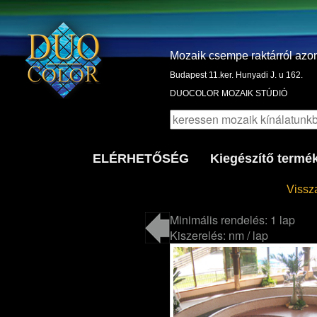
Mozaik csempe raktárról azo
Budapest 11.ker. Hunyadi J. u 162.
DUOCOLOR MOZAIK STÚDIÓ
ELÉRHETŐSÉG
Kiegészítő termé
Vissza
Minimális rendelés: 1 lap
Kiszerelés: nm / lap