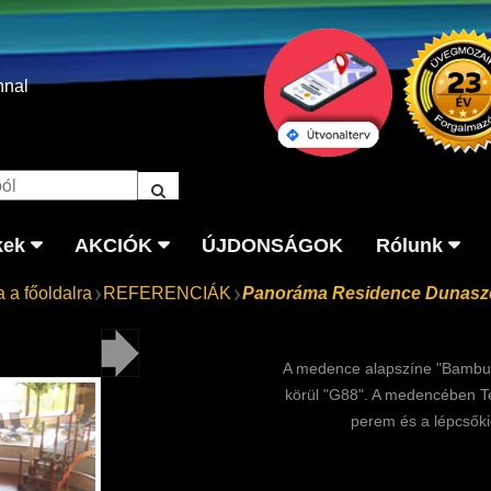
nnal
kek
AKCIÓK
ÚJDONSÁGOK
Rólunk
 a főoldalra
REFERENCIÁK
Panoráma Residence Dunasz
A medence alapszíne "Bambusz
körül "G88". A medencében Te
perem és a lépcsőki